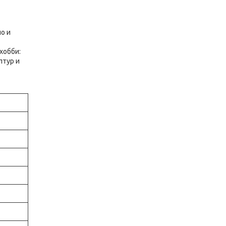
о и
хобби:
птур и