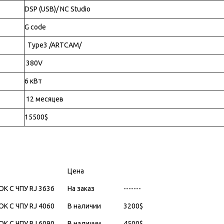
DSP (USB)/ NC Studio
G code
Type3 /ARTCAM/
380V
6 кВт
12 месяцев
15500$
Цена
К С ЧПУ RJ 3636
На заказ
-------
К С ЧПУ RJ 4060
В наличии
3200
$
К С ЧПУ RJ 6090
В наличии
4500
$