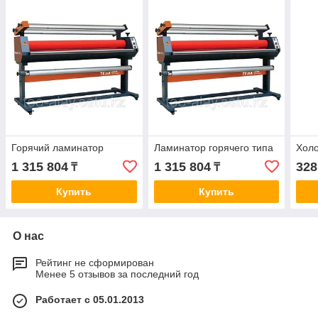
Горячий ламинатор
Ламинатор горячего типа
Хол
1 315 804
1 315 804
328
₸
₸
Купить
Купить
О нас
Рейтинг не сформирован
Менее 5 отзывов за последний год
Работает с 05.01.2013