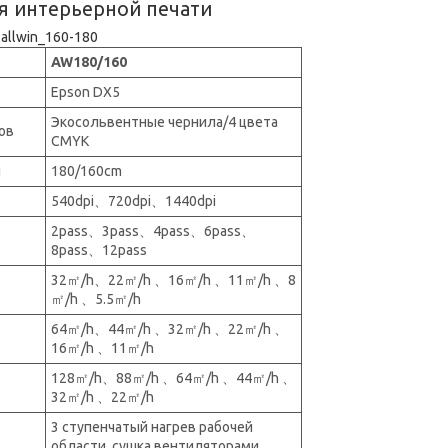
я интерьерной печати
allwin_160-180
AW180/160
Epson DX5
Экосольвентные чернила/4 цвета
ов
CMYK
и
180/160cm
540dpi、720dpi、1440dpi
2pass、3pass、4pass、6pass、
8pass、12pass
32㎡/h、22㎡/h 、16㎡/h 、11㎡/h 、8
㎡/h 、5.5㎡/h
64㎡/h、44㎡/h 、32㎡/h 、22㎡/h 、
16㎡/h 、11㎡/h
128㎡/h、88㎡/h 、64㎡/h 、44㎡/h 、
32㎡/h 、22㎡/h
3 ступенчатый нагрев рабочей
области, сушка вентиляторами